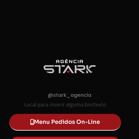
@stark_agencia
Local para inserir alguma bio/texto
Menu Pedidos On-Line